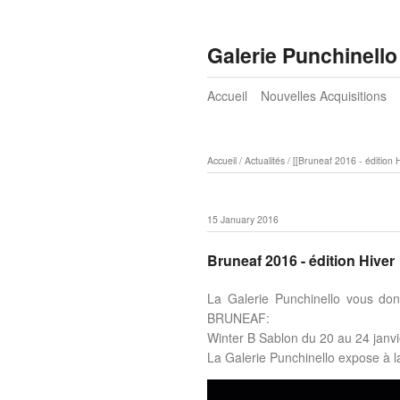
Galerie Punchinello
Accueil
Nouvelles Acquisitions
Accueil
/
Actualités
/
[[Bruneaf 2016 - édition 
15 January 2016
Bruneaf 2016 - édition Hiver
La Galerie Punchinello vous don
BRUNEAF:
Winter B Sablon du 20 au 24 janvi
La Galerie Punchinello expose à l