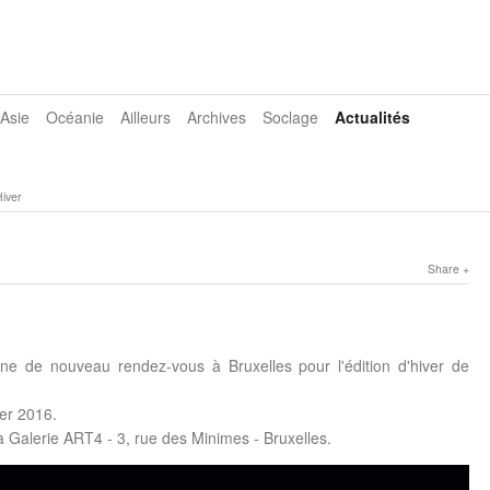
Asie
Océanie
Ailleurs
Archives
Soclage
Actualités
Hiver
Share
ne de nouveau rendez-vous à Bruxelles pour l'édition d'hiver de
er 2016.
a Galerie ART4 - 3, rue des Minimes - Bruxelles.